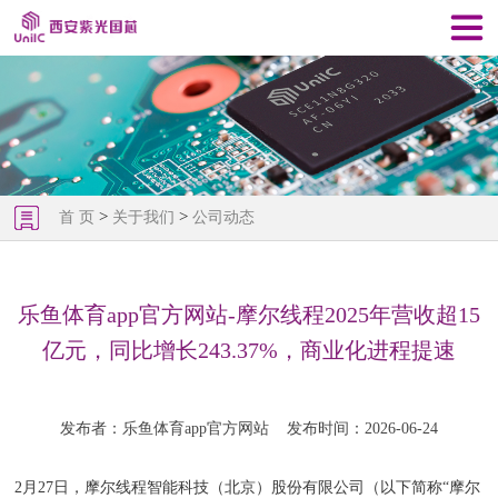
>
>
首 页
关于我们
公司动态
乐鱼体育app官方网站-摩尔线程2025年营收超15
亿元，同比增长243.37%，商业化进程提速
发布者：乐鱼体育app官方网站
发布时间：2026-06-24
2月27日，摩尔线程智能科技（北京）股份有限公司（以下简称“摩尔