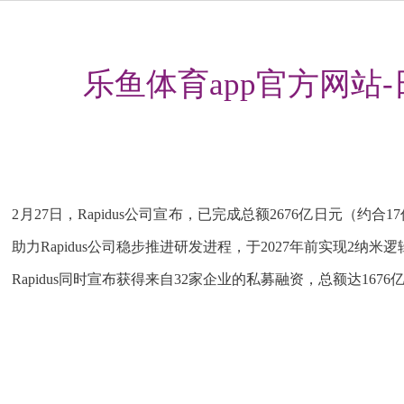
乐鱼体育app官方网站
2月27日，Rapidus公司宣布，已完成总额2676亿日元
助力Rapidus公司稳步推进研发进程，于2027年前实现2纳
Rapidus同时宣布获得来自32家企业的私募融资，总额达1