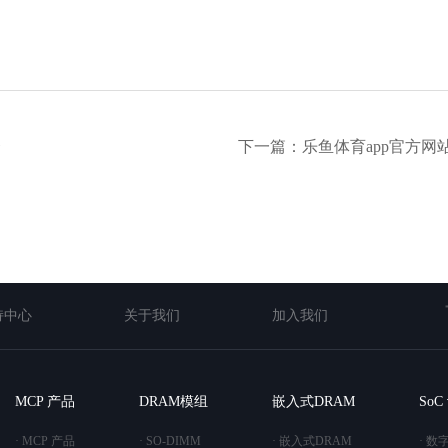
资
下一篇：乐鱼体育app官方网站
持中心
关于我们
加入我们
MCP 产品
DRAM模组
嵌入式DRAM
So
· MCP 产品
· SO-DIMM
· 嵌入式DRAM
· 数