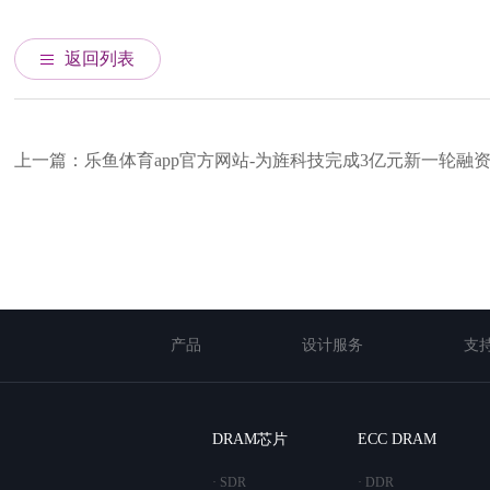
返回列表
上一篇：乐鱼体育app官方网站-为旌科技完成3亿元新一轮融
产品
设计服务
支
DRAM芯片
ECC DRAM
· SDR
· DDR