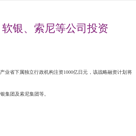
能、软银、索尼等公司投资
经济产业省下属独立行政机构注资1000亿日元，该战略融资计划将
、软银集团及索尼集团等。