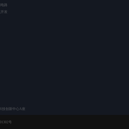
拟电路
试开发
科技创新中心A座
01302号