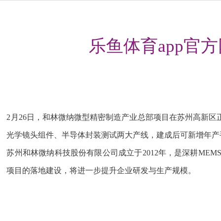
乐鱼体育app官
2月26日，和林微纳微型精密制造产业总部项目在苏州高新区正
光学镜头组件、半导体封装测试两大产线，建成后可新增年产手机
苏州和林微纳科技股份有限公司成立于2012年，是深耕ME
项目的落地建设，将进一步提升企业研发与生产规模。