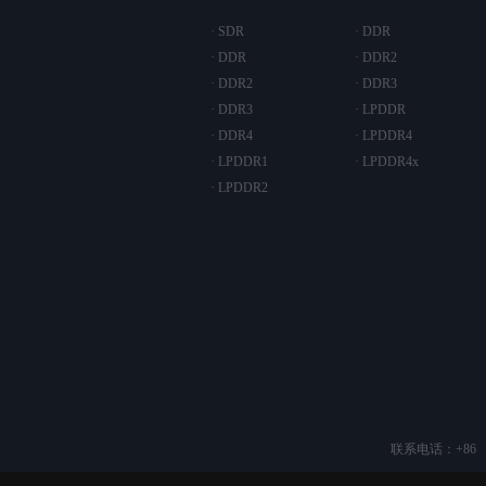
· SDR
· DDR
· DDR
· DDR2
· DDR2
· DDR3
· DDR3
· LPDDR
· DDR4
· LPDDR4
· LPDDR1
· LPDDR4x
· LPDDR2
联系电话：+86 （2