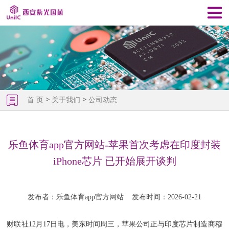
>
>
首 页
关于我们
公司动态
乐鱼体育app官方网站-苹果首次考虑在印度封装
iPhone芯片 已开始展开谈判
发布者：乐鱼体育app官方网站
发布时间：2026-02-21
财联社12月17日电，美东时间周三，苹果公司正与印度芯片制造商穆