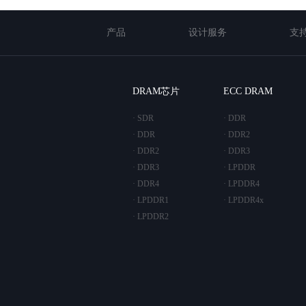
产品
设计服务
支
DRAM芯片
ECC DRAM
· SDR
· DDR
· DDR
· DDR2
· DDR2
· DDR3
· DDR3
· LPDDR
· DDR4
· LPDDR4
· LPDDR1
· LPDDR4x
· LPDDR2