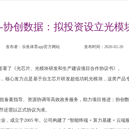
站-协创数据：拟投资设立光
发布者：乐鱼体育app官方网站
发布时间：2026-02-20
委会签署了《光芯片、光模块研发和生产建设项目合作协议书》。
，核心发力点是基于自主芯片研发超低功耗光模块，这类产品专门
批备案指导、资源协调等高效政务服务，助力项目推进；协创
节还需以正式协议为准。
，成立于2005 年。公司构建了 “智能终端 + 算力基建 + 云