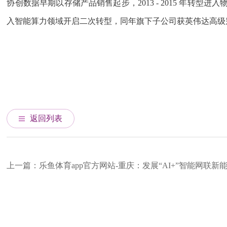
协创数据早期以存储产品销售起步，2013 - 2015 年转型进入
入智能算力领域开启二次转型，同年旗下子公司获英伟达高级别合
返回列表
上一篇：乐鱼体育app官方网站-重庆：发展“AI+”智能网联
舱、车规级芯片等研发制造