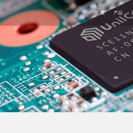
首 页
产品