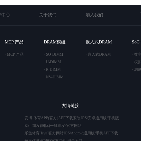
持中心
关于我们
加入我们
MCP 产品
DRAM模组
嵌入式DRAM
So
· MCP 产品
· SO-DIMM
· 嵌入式DRAM
· 数
· U-DIMM
· 模
· R-DIMM
· 测
· NV-DIMM
友情链接
· 安博·体育APP(官方)APP下载安装IOS/安卓通用版/手机版
· K8 - 凯发(国际)一触即发·官方网站
· 乐鱼体育(leyu)官方网站IOS/Android通用版/手机APP下载
· 开元体育·(中国)官方网站-登录入口