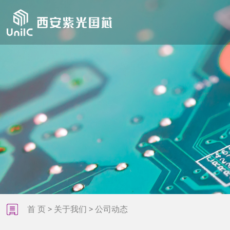
首 页
关于我们
公司动态
>
>