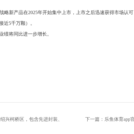
略新产品在2025年开始集中上市，上市之后迅速获得市场认
接近5千万颗）。
营业绩将同比进一步增长。
签约绍兴柯桥区，包含先进封装、
下一篇：乐鱼体育app官