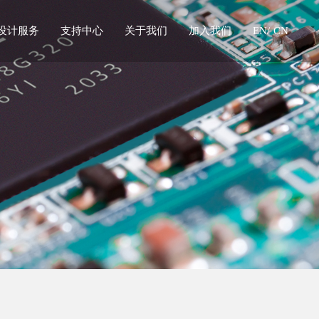
设计服务
支持中心
关于我们
加入我们
EN/
CN