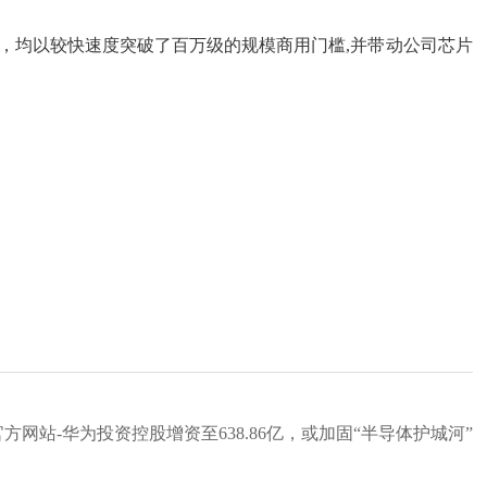
可，均以较快速度突破了百万级的规模商用门槛,并带动公司芯片
方网站-华为投资控股增资至638.86亿，或加固“半导体护城河”