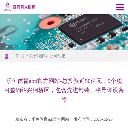
>
>
首 页
关于我们
公司动态
乐鱼体育app官方网站-总投资近50亿元，9个项
目签约绍兴柯桥区，包含先进封装、半导体设备
等
发布者：乐鱼体育app官方网站
发布时间：2025-12-29