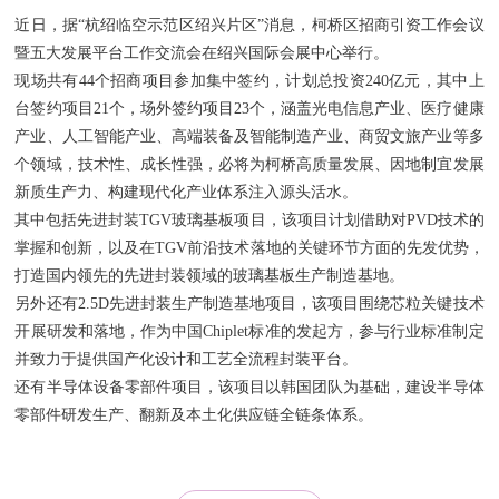
近日，据“杭绍临空示范区绍兴片区”消息，柯桥区招商引资工作会议
暨五大发展平台工作交流会在绍兴国际会展中心举行。
现场共有44个招商项目参加集中签约，计划总投资240亿元，其中上
台签约项目21个，场外签约项目23个，涵盖光电信息产业、医疗健康
产业、人工智能产业、高端装备及智能制造产业、商贸文旅产业等多
个领域，技术性、成长性强，必将为柯桥高质量发展、因地制宜发展
新质生产力、构建现代化产业体系注入源头活水。
其中包括先进封装TGV玻璃基板项目，该项目计划借助对PVD技术的
掌握和创新，以及在TGV前沿技术落地的关键环节方面的先发优势，
打造国内领先的先进封装领域的玻璃基板生产制造基地。
另外还有2.5D先进封装生产制造基地项目，该项目围绕芯粒关键技术
开展研发和落地，作为中国Chiplet标准的发起方，参与行业标准制定
并致力于提供国产化设计和工艺全流程封装平台。
还有半导体设备零部件项目，该项目以韩国团队为基础，建设半导体
零部件研发生产、翻新及本土化供应链全链条体系。