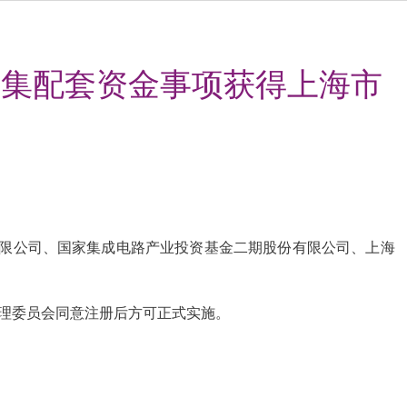
募集配套资金事项获得上海市
有限公司、国家集成电路产业投资基金二期股份有限公司、上海
理委员会同意注册后方可正式实施。