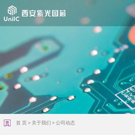
首 页
关于我们
公司动态
>
>