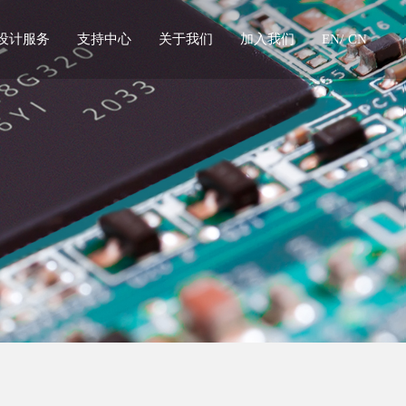
设计服务
支持中心
关于我们
加入我们
EN/
CN