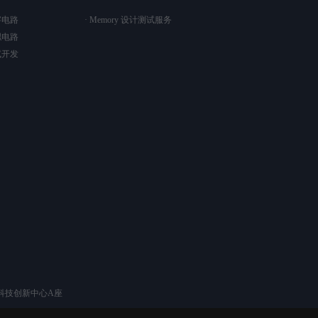
字电路
· Memory 设计测试服务
拟电路
试开发
科技创新中心A座