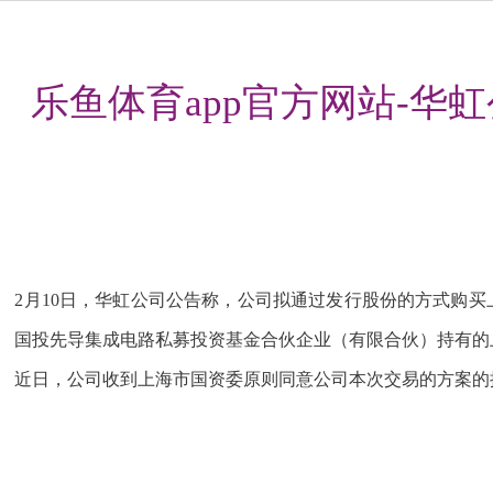
乐鱼体育app官方网站-
2月10日，华虹公司公告称，公司拟通过发行股份的方式购
国投先导集成电路私募投资基金合伙企业（有限合伙）持有的上海
近日，公司收到上海市国资委原则同意公司本次交易的方案的