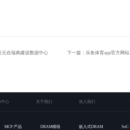
4亿美元在瑞典建设数据中心
下一篇：乐鱼体育app官方网站
持中心
关于我们
加入我们
MCP 产品
DRAM模组
嵌入式DRAM
So