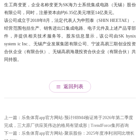
生工商变更，企业名称变更为SK海力士系统集成电路（无锡）股份
有限公司，同时，注册资本由约6.35亿美元增至14亿美元。
该公司成立于2018年8月，法定代表人为申熙泰（SHIN HEETAE），
经营范围包括生产、销售进出口集成电路、电子元件及上述产品零部
件，并提供相关技术服务等。股东信息显示，该公司由SK hynix
system ic Inc.、无锡产业发展集团有限公司、宁波高易三期创业投资
合伙企业（有限合伙）、无锡高易海晟投资合伙企业（有限合伙）共
同持股。
返回列表
上一篇：乐鱼体育app官方网站-预计HBM4验证将于2026年第二季度
完成，三大原厂供应英伟达的格局有望成形 | TrendForce集邦咨询
下一篇：乐鱼体育app官方网站-聚辰股份：2025年度净利润同比增长