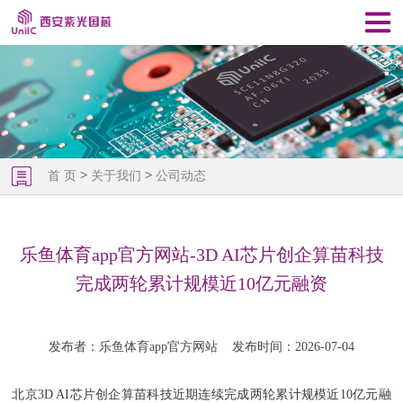
>
>
首 页
关于我们
公司动态
乐鱼体育app官方网站-3D AI芯片创企算苗科技
完成两轮累计规模近10亿元融资
发布者：乐鱼体育app官方网站
发布时间：2026-07-04
北京3D AI芯片创企算苗科技近期连续完成两轮累计规模近10亿元融