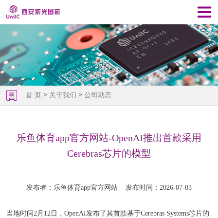
>
>
首 页
关于我们
公司动态
乐鱼体育app官方网站-OpenAI推出首款采用
Cerebras芯片的模型
发布者：乐鱼体育app官方网站
发布时间：2026-07-03
当地时间2月12日，OpenAI发布了其首款基于Cerebras Systems芯片的