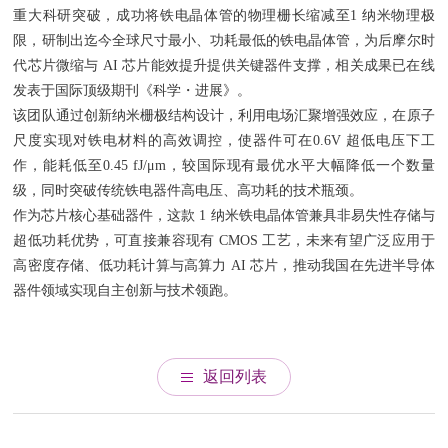
重大科研突破，成功将铁电晶体管的物理栅长缩减至1 纳米物理极
限，研制出迄今全球尺寸最小、功耗最低的铁电晶体管，为后摩尔时
代芯片微缩与 AI 芯片能效提升提供关键器件支撑，相关成果已在线
发表于国际顶级期刊《科学・进展》。
该团队通过创新纳米栅极结构设计，利用电场汇聚增强效应，在原子
尺度实现对铁电材料的高效调控，使器件可在0.6V 超低电压下工
作，能耗低至0.45 fJ/μm，较国际现有最优水平大幅降低一个数量
级，同时突破传统铁电器件高电压、高功耗的技术瓶颈。
作为芯片核心基础器件，这款 1 纳米铁电晶体管兼具非易失性存储与
超低功耗优势，可直接兼容现有 CMOS 工艺，未来有望广泛应用于
高密度存储、低功耗计算与高算力 AI 芯片，推动我国在先进半导体
器件领域实现自主创新与技术领跑。
返回列表