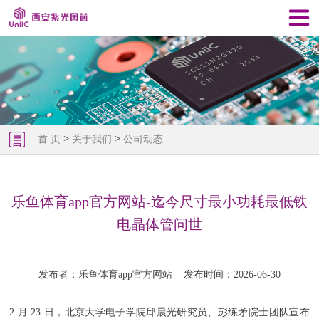
>
>
首 页
关于我们
公司动态
乐鱼体育app官方网站-迄今尺寸最小功耗最低铁
电晶体管问世
发布者：乐鱼体育app官方网站
发布时间：2026-06-30
2 月 23 日，北京大学电子学院邱晨光研究员、彭练矛院士团队宣布