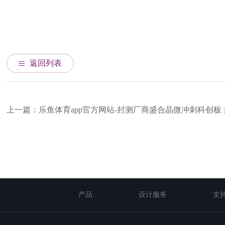
返回列表
上一篇：乐鱼体育app官方网站-封测厂商盛合晶微冲刺科创板 
产品
设计服务
支