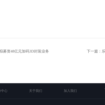
拟募资48亿元加码3D封装业务
下一篇：乐
持中心
关于我们
加入我们