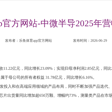
p官方网站-中微半导2025年营收
发布者：乐鱼体育app官方网站
发布时间：2026-06-29
22亿元，同比增长23.09%；实现归母净利润2.85亿元，同比增长
属于母公司的所有者权益 31.78亿元，同比增长6.16%。
发投入和在高端应用领域的产品布局，同时不断加强产品迭代、新
片出货量同比增加超650万颗、增幅约73%，测量类产品在市