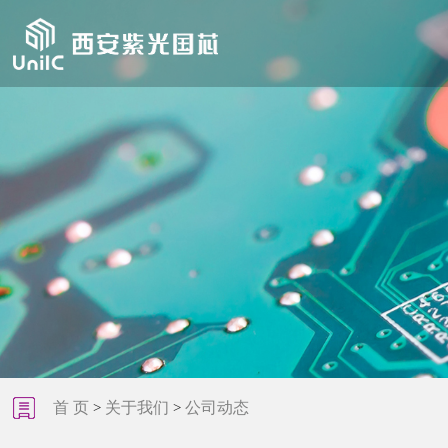
首 页
关于我们
公司动态
>
>