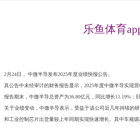
乐鱼体育ap
2月24日， 中微半导发布2025年度业绩快报公告。
其公告中未经审计的财务报告显示，2025年度中微半导实现营收11.
报告期末，中微半导总资产为36.80亿元，同比增长11.19%；归
关于业绩变动，中微半导表示，受益于该公司近几年持续的研
和工业控制芯片出货量较上年同期实现快速增长。其中车规级芯