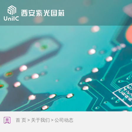
首 页
关于我们
公司动态
>
>