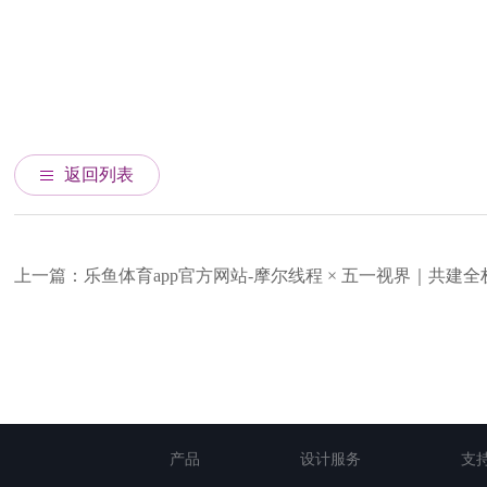
返回列表
上一篇：乐鱼体育app官方网站-摩尔线程 × 五一视界｜共建
产品
设计服务
支