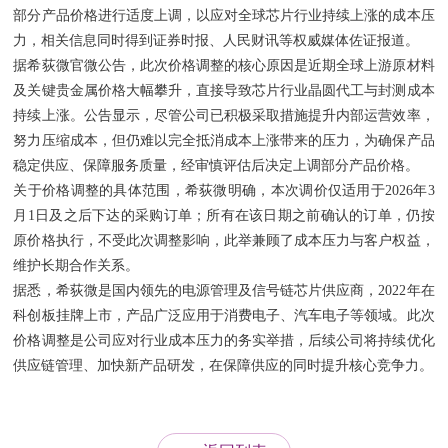
部分产品价格进行适度上调，以应对全球芯片行业持续上涨的成本压
力，相关信息同时得到证券时报、人民财讯等权威媒体佐证报道。
据希荻微官微公告，此次价格调整的核心原因是近期全球上游原材料
及关键贵金属价格大幅攀升，直接导致芯片行业晶圆代工与封测成本
持续上涨。公告显示，尽管公司已积极采取措施提升内部运营效率，
努力压缩成本，但仍难以完全抵消成本上涨带来的压力，为确保产品
稳定供应、保障服务质量，经审慎评估后决定上调部分产品价格。
关于价格调整的具体范围，希荻微明确，本次调价仅适用于2026年3
月1日及之后下达的采购订单；所有在该日期之前确认的订单，仍按
原价格执行，不受此次调整影响，此举兼顾了成本压力与客户权益，
维护长期合作关系。
据悉，希荻微是国内领先的电源管理及信号链芯片供应商，2022年在
科创板挂牌上市，产品广泛应用于消费电子、汽车电子等领域。此次
价格调整是公司应对行业成本压力的务实举措，后续公司将持续优化
供应链管理、加快新产品研发，在保障供应的同时提升核心竞争力。