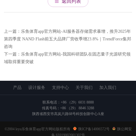
返回列表
上一篇：乐鱼体育app官方网站-AI服务器存储需求暴增，推升2025年
第四季度 NAND Flash前五大品牌厂营收季增23.8%｜TrendForce集邦
咨询
下一篇：乐鱼体育app官方网站-我国科研团队在固态量子光源研究领
域取得重要突破
产品
设计服务
支持中心
关于我们
加入我们
联系电话：+86 （29）6031 8888
传真号码：+86 （29） 8846 3288
陕西省西安市高岚六路68号科技创新中心A座
©2004 leyu乐鱼体育app官方网站版权所有
陕ICP备14006572号
陕公网安
备 61019002001302号