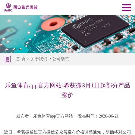
>
>
首 页
关于我们
公司动态
乐鱼体育app官方网站-希荻微3月1日起部分产品
涨价
发布者：乐鱼体育app官方网站
发布时间：2026-06-21
近日，希荻微通过官方微信公众号发布价格调整通知，明确将对公司