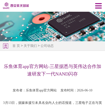
>
>
首 页
关于我们
公司动态
乐鱼体育app官方网站-三星据悉与英伟达合作加
速研发下一代NAND闪存
发布者：乐鱼体育app官方网站
发布时间：2026-06-10
3月13日，据媒体援引未具名业内人士的话报道，三星电子正在与英