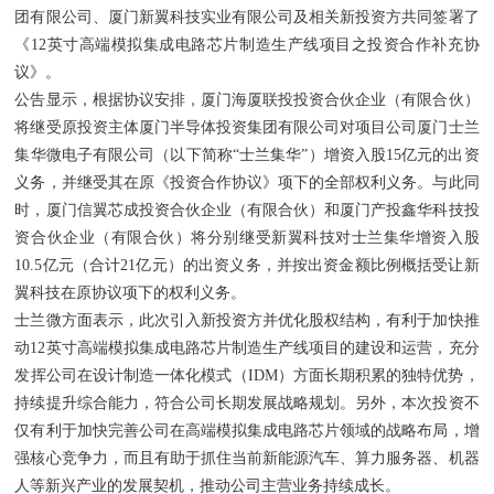
团有限公司、厦门新翼科技实业有限公司及相关新投资方共同签署了
《12英寸高端模拟集成电路芯片制造生产线项目之投资合作补充协
议》。
公告显示，根据协议安排，厦门海厦联投投资合伙企业（有限合伙）
将继受原投资主体厦门半导体投资集团有限公司对项目公司厦门士兰
集华微电子有限公司（以下简称“士兰集华”）增资入股15亿元的出资
义务，并继受其在原《投资合作协议》项下的全部权利义务。与此同
时，厦门信翼芯成投资合伙企业（有限合伙）和厦门产投鑫华科技投
资合伙企业（有限合伙）将分别继受新翼科技对士兰集华增资入股
10.5亿元（合计21亿元）的出资义务，并按出资金额比例概括受让新
翼科技在原协议项下的权利义务。
士兰微方面表示，此次引入新投资方并优化股权结构，有利于加快推
动12英寸高端模拟集成电路芯片制造生产线项目的建设和运营，充分
发挥公司在设计制造一体化模式（IDM）方面长期积累的独特优势，
持续提升综合能力，符合公司长期发展战略规划。另外，本次投资不
仅有利于加快完善公司在高端模拟集成电路芯片领域的战略布局，增
强核心竞争力，而且有助于抓住当前新能源汽车、算力服务器、机器
人等新兴产业的发展契机，推动公司主营业务持续成长。