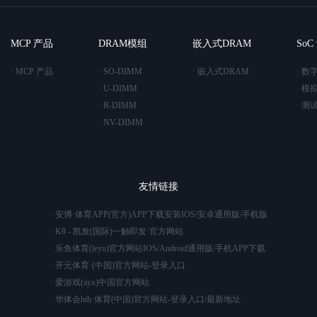
MCP 产品
DRAM模组
嵌入式DRAM
So
· MCP 产品
· SO-DIMM
· 嵌入式DRAM
· 数
· U-DIMM
· 模
· R-DIMM
· 测
· NV-DIMM
友情链接
· 安博·体育APP(官方)APP下载安装IOS/安卓通用版/手机版
· K8 - 凯发(国际)一触即发·官方网站
· 乐鱼体育(leyu)官方网站IOS/Android通用版/手机APP下载
· 开元体育·(中国)官方网站-登录入口
· 爱游戏(ayx)中国官方网站
· 华体会hth·体育(中国)官方网站-登录入口/最新地址