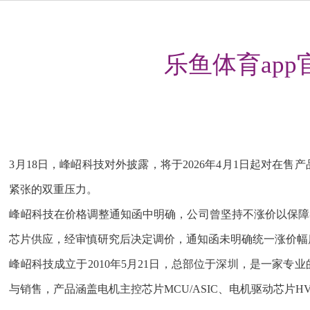
乐鱼体育ap
3月18日，峰岹科技对外披露，将于2026年4月1日起对
紧张的双重压力。
峰岹科技在价格调整通知函中明确，公司曾坚持不涨价以保障
芯片供应，经审慎研究后决定调价，通知函未明确统一涨价幅
峰岹科技成立于2010年5月21日，总部位于深圳，是一家
与销售，产品涵盖电机主控芯片MCU/ASIC、电机驱动芯片