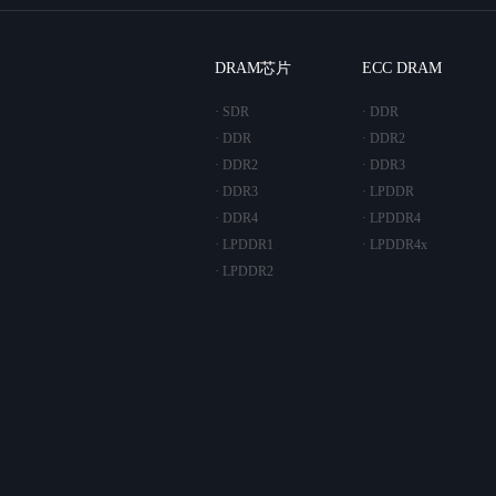
DRAM芯片
ECC DRAM
· SDR
· DDR
· DDR
· DDR2
· DDR2
· DDR3
· DDR3
· LPDDR
· DDR4
· LPDDR4
· LPDDR1
· LPDDR4x
· LPDDR2