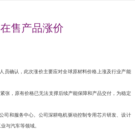
对在售产品涨价
销售人员确认，此次涨价主要应对全球原材料价格上涨及行业产能
旧紧张，原有价格已无法支撑后续产能保障和产品交付，为稳定
有子公司和服务中心。公司深耕电机驱动控制专用芯片研发、设计
工业与汽车等领域。