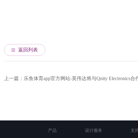
返回列表
上一篇：乐鱼体育app官方网站-英伟达将与Qnity Electroni
产品
设计服务
支