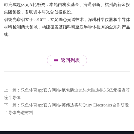
司完成超亿元A轮融资，本轮由杭实基金、海通创新、杭州高新金投
集团领投，君联资本与光合创投跟投。
创锐光谱创立于2016年，立足瞬态光谱技术，深耕科学仪器和半导体
材料检测两大领域，构建覆盖基础科研至泛半导体检测的全系列产品
线。
返回列表
上一篇：乐鱼体育app官方网站-纸包装业龙头大胜达拟5.5亿元投资芯
瞳半导体
下一篇：乐鱼体育app官方网站-英伟达将与Qnity Electronics合作研发
半导体先进材料