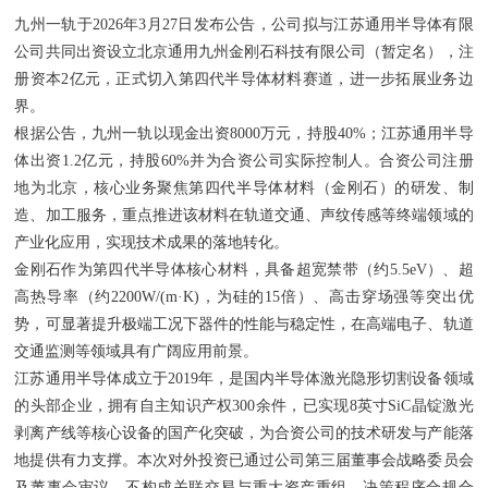
九州一轨于2026年3月27日发布公告，公司拟与江苏通用半导体有限
公司共同出资设立北京通用九州金刚石科技有限公司（暂定名），注
册资本2亿元，正式切入第四代半导体材料赛道，进一步拓展业务边
界。
根据公告，九州一轨以现金出资8000万元，持股40%；江苏通用半导
体出资1.2亿元，持股60%并为合资公司实际控制人。合资公司注册
地为北京，核心业务聚焦第四代半导体材料（金刚石）的研发、制
造、加工服务，重点推进该材料在轨道交通、声纹传感等终端领域的
产业化应用，实现技术成果的落地转化。
金刚石作为第四代半导体核心材料，具备超宽禁带（约5.5eV）、超
高热导率（约2200W/(m·K)，为硅的15倍）、高击穿场强等突出优
势，可显著提升极端工况下器件的性能与稳定性，在高端电子、轨道
交通监测等领域具有广阔应用前景。
江苏通用半导体成立于2019年，是国内半导体激光隐形切割设备领域
的头部企业，拥有自主知识产权300余件，已实现8英寸SiC晶锭激光
剥离产线等核心设备的国产化突破，为合资公司的技术研发与产能落
地提供有力支撑。本次对外投资已通过公司第三届董事会战略委员会
及董事会审议，不构成关联交易与重大资产重组，决策程序合规合