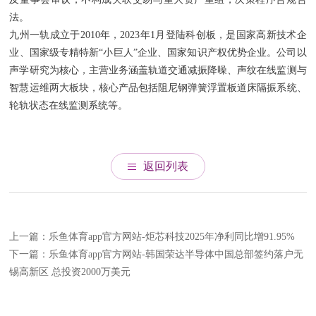
法。
九州一轨成立于2010年，2023年1月登陆科创板，是国家高新技术企
业、国家级专精特新“小巨人”企业、国家知识产权优势企业。公司以
声学研究为核心，主营业务涵盖轨道交通减振降噪、声纹在线监测与
智慧运维两大板块，核心产品包括阻尼钢弹簧浮置板道床隔振系统、
轮轨状态在线监测系统等。
返回列表
上一篇：乐鱼体育app官方网站-炬芯科技2025年净利同比增91.95%
下一篇：乐鱼体育app官方网站-韩国荣达半导体中国总部签约落户无
锡高新区 总投资2000万美元