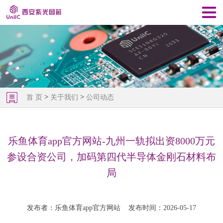
>
>
首 页
关于我们
公司动态
乐鱼体育app官方网站-九州一轨拟出资8000万元
参设合资公司，加码第四代半导体金刚石材料布
局
发布者：乐鱼体育app官方网站
发布时间：2026-05-17