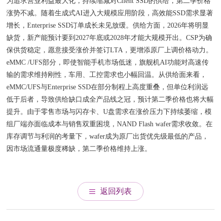
为追求营业利益最大化，持续缩减对Client SSD的供给，第二季价格
涨势不减。随着生成式AI进入大规模应用阶段，高效能SSD需求显著
增长，Enterprise SSD订单成长未见放缓。供给方面，2026年将明显
缺货，新产能预计要到2027年底或2028年才能大规模开出。CSP为确
保供货稳定，愿意接受涨价并签订LTA，更增添原厂上调价格动力。
eMMC /UFS部分，即使智能手机市场低迷，旗舰机AI功能对高速传
输的需求维持刚性，车用、工控需求也小幅回温。从供给面来看，
eMMC/UFS与Enterprise SSD在部分制程上高度重叠，但单位利润远
低于后者，导致供给缺口成全产品线之冠，预计第二季价格也将大幅
提升。由于零售市场与闪存卡、U盘需求在涨价压力下持续萎缩，模
组厂端亦面临成本与销售双重困境，NAND Flash wafer需求收敛。在
库存调节与利润的考量下，wafer成为原厂出货优先级最低的产品，
因市场流通量极度稀缺，第二季价格维持上涨。
返回列表