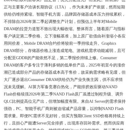
正与主要客户洽谈长期协议（LTA），作为未来扩产依据，然而短期
供给仍维持紧缩。智能手机方面，品牌因存储器成本压力持续累积，
不排除自2026年第二季起调整生产计划，但预估上半年对Mobile
DRAM的拉货力道暂不致出现大幅收缩。整体而言，随着原厂与指标
客户谈定第二季价格、立下涨幅基准，加上原厂欲借由补涨缩小各应
用间价差，Mobile DRAM合约价将较前一季持续走升。Graphics
DRAM部分，存储器价格上涨造成笔电、游戏机需求动能减弱，且可
分配至GDDR的产能依然不足，第二季报价持续上修。Consumer
DRAM的客户多专注于薄利多销的低单价产品，2025年初至今的涨价
潮已造成部分产品的存储器成本高于售价，故采购需求略有见缓，但
大厂逐步退出Consumer DRAM供给仍为产业失衡主因，供不应求情
况未见缓解。AI算力军备竞赛白热化，产能排挤效应驱动NAND
Flash价格续强2026年第二季NAND Flash原厂虽透过制程升级、调升
QLC比例提高位元产出，但增加幅度有限。来自AI Server的需求保持
强劲，PC、智能手机厂商则被迫缩减产品容量，以抑制NAND Flash
需求量。即便PC需求不见好转，但买方预期Client SSD价格将持续上
行，且担心产能遭Server完全排挤，出现库存回补需求。然而供应商