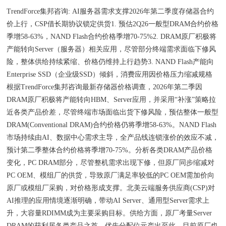
TrendForce集邦咨询: AI服务器需求支撑2026年第二季度存储器合约
价上行，CSP借长期协议锁定供货1. 预估2Q26一般型DRAM合约价格
季增58-63%，NAND Flash合约价格季增70-75%2. DRAM原厂积极将
产能转向Server（服务器）相关应用，尽管部分终端需求面临下修风
险，整体供给持续紧缩、价格仍维持上行趋势3. NAND Flash产能向
Enterprise SSD（企业级SSD）倾斜，消费应用因价格压力缩减规格
根据TrendForce集邦咨询最新存储器价格调查，2026年第二季因
DRAM原厂积极将产能转向HBM、Server应用，并采用“补涨”策略拉
近各类产品价差，尽管终端市场面临出货下修风险，预估整体一般型
DRAM(Conventional DRAM)合约价格仍将季增58-63%。NAND Flash
市场持续由AI、数据中心需求主导，全产品线连锁涨价的效应不减，
预计第二季整体合约价格将季增70-75%。分析各类DRAM产品价格
变化，PC DRAM部分，尽管整机需求出现下修，但原厂同步缩减对
PC OEM、模组厂的供货，导致原厂满足率较低的PC OEM需加价向
原厂或模组厂采购，对价格形成支撑。北美云端服务供应商(CSP)对
AI推理的应用情境逐渐明确，带动AI Server、通用型Server需求上
升，大容量RDIMM成为主要采购目标。供给方面，原厂考量Server
DRAM的获利居各类产品之首，优先分配位元产出至此。目前原厂也