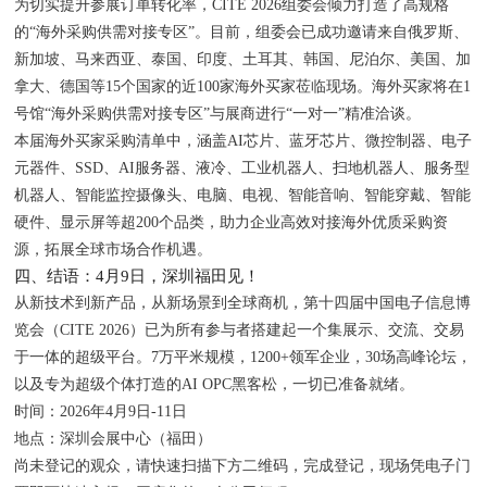
为切实提升参展订单转化率，CITE 2026组委会倾力打造了高规格
的“海外采购供需对接专区”。目前，组委会已成功邀请来自俄罗斯、
新加坡、马来西亚、泰国、印度、土耳其、韩国、尼泊尔、美国、加
拿大、德国等15个国家的近100家海外买家莅临现场。海外买家将在1
号馆“海外采购供需对接专区”与展商进行“一对一”精准洽谈。
本届海外买家采购清单中，涵盖AI芯片、蓝牙芯片、微控制器、电子
元器件、SSD、AI服务器、液冷、工业机器人、扫地机器人、服务型
机器人、智能监控摄像头、电脑、电视、智能音响、智能穿戴、智能
硬件、显示屏等超200个品类，助力企业高效对接海外优质采购资
源，拓展全球市场合作机遇。
四、结语：4月9日，深圳福田见！
从新技术到新产品，从新场景到全球商机，第十四届中国电子信息博
览会（CITE 2026）已为所有参与者搭建起一个集展示、交流、交易
于一体的超级平台。7万平米规模，1200+领军企业，30场高峰论坛，
以及专为超级个体打造的AI OPC黑客松，一切已准备就绪。
时间：2026年4月9日-11日
地点：深圳会展中心（福田）
尚未登记的观众，请快速扫描下方二维码，完成登记，现场凭电子门