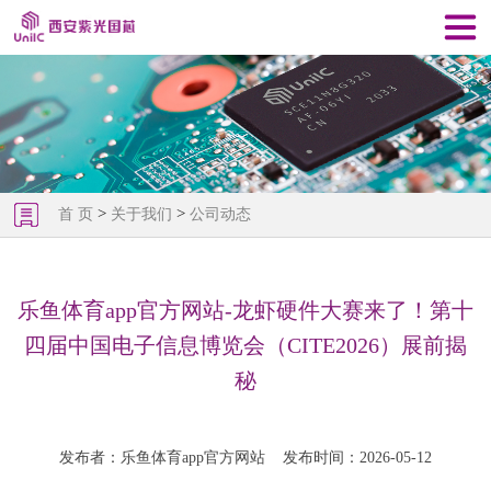
>
>
首 页
关于我们
公司动态
乐鱼体育app官方网站-龙虾硬件大赛来了！第十
四届中国电子信息博览会（CITE2026）展前揭
秘
发布者：乐鱼体育app官方网站
发布时间：2026-05-12