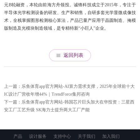
元B轮融资，本轮由前海方舟领投。诚锋科技成立于2015年，专注于
半导体光学检测设备的研发、生产和销售，自研多套光学显微成像技
术，全栈掌握图形检测核心算法，产品已量产应用于晶圆制造、掩模
版制造及光模块制造领域，是专精特新“小巨人”企业。
返回列表
上一篇：乐鱼体育app官方网站-AI算力需求支撑，2025年全球前十大
IC设计厂营收年增44%｜TrendForce集邦咨询
下一篇：乐鱼体育app官方网站-韩国芯片巨头加大在华投资：三星西
安工厂工艺升级 SK海力士提升两大工厂产能
产品
设计服务
支持中心
关于我们
加入我们