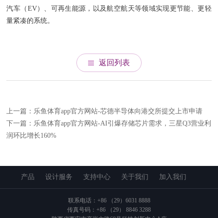
汽车（EV）、可再生能源，以及航空航天等领域实现更节能、更轻
量紧凑的系统。
返回列表
上一篇：乐鱼体育app官方网站-芯德半导体向港交所提交上市申请
下一篇：乐鱼体育app官方网站-AI引爆存储芯片需求，三星Q3营业利
润环比增长160%
产品
设计服务
支持中心
关于我们
加入我们
联系电话：+86 （29）6031 8888
传真号码：+86 （29） 8846 3288