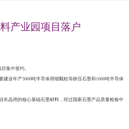
材料产业园项目落户
项目集中签约。
设年产5000吨半导体用细颗粒等静压石墨和1000吨半导体
硅长晶用的核心基础石墨材料，经过国家石墨产品质量检验中