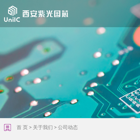
首 页
关于我们
公司动态
>
>