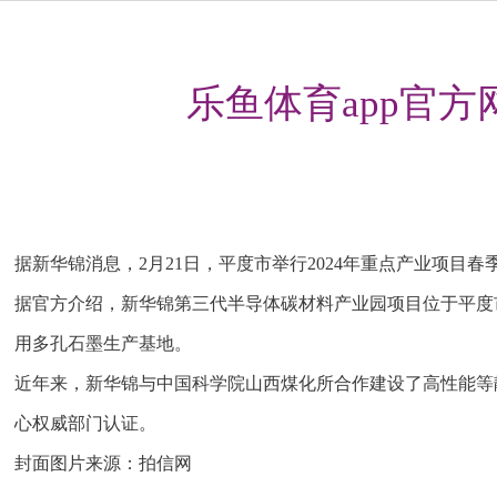
乐鱼体育app官
据新华锦消息，2月21日，平度市举行2024年重点产业项目
据官方介绍，新华锦第三代半导体碳材料产业园项目位于平度市
用多孔石墨生产基地。
近年来，新华锦与中国科学院山西煤化所合作建设了高性能等
心权威部门认证。
封面图片来源：拍信网