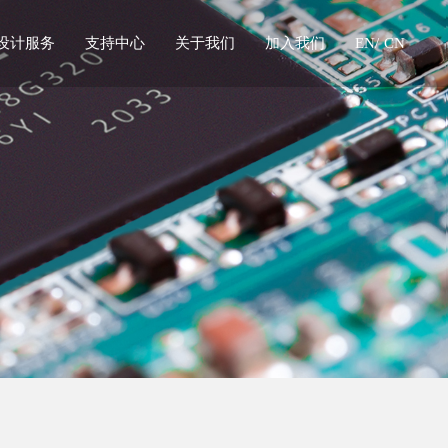
设计服务
支持中心
关于我们
加入我们
EN/
CN