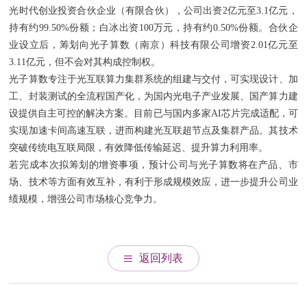
光时代创业投资合伙企业（有限合伙），公司出资2亿元至3.1亿元，
持有约99.50%份额；白冰出资100万元，持有约0.50%份额。合伙企
业设立后，筹划向光子算数（南京）科技有限公司增资2.01亿元至
3.11亿元，但不会对其构成控制权。
光子算数专注于光互联算力集群系统的组建与交付，可实现设计、加
工、封装测试的全流程国产化，为国内光电子产业发展、国产算力建
设提供自主可控的解决方案。目前已与国内多家AI芯片完成适配，可
实现加速卡间高速互联，进而构建光互联超节点及集群产品。其技术
突破传统电互联局限，有效降低传输延迟、提升算力利用率。
若完成本次拟筹划的增资事项，预计公司与光子算数将在产品、市
场、技术等方面有效互补，有利于形成规模效应，进一步提升公司业
绩规模，增强公司市场核心竞争力。
返回列表