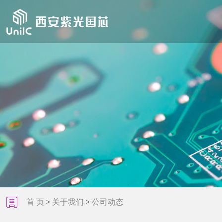
首 页
关于我们
公司动态
>
>