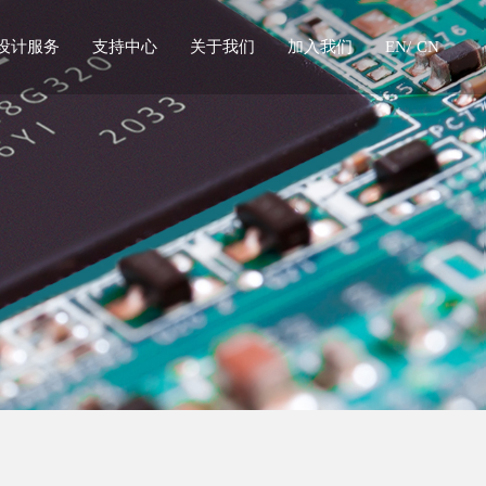
设计服务
支持中心
关于我们
加入我们
EN/
CN