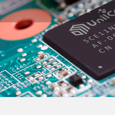
首 页
产品