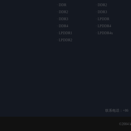
· DDR
· DDR2
· DDR2
· DDR3
· DDR3
· LPDDR
· DDR4
· LPDDR4
· LPDDR1
· LPDDR4x
· LPDDR2
联系电话：+86 （2
©200