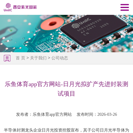
>
>
首 页
关于我们
公司动态
乐鱼体育app官方网站-日月光拟扩产先进封装测
试项目
发布者：乐鱼体育app官方网站
发布时间：2026-03-26
半导体封测龙头企业日月光投资控股宣布，其子公司日月光半导体为