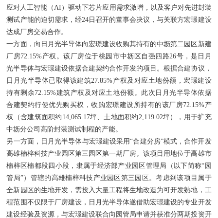
应对人工智能（AI）驱动下芯片应用需求激增，以及客户对先进封装
测试产能的迫切需求，经24日召开的董事会决议，与关联方宏璟建设
达成厂房交易合作。
一方面，向日月光半导体向宏璟建设收购其持有的中坜第二园区新建
厂房72.15%产权。该厂房位于桃园市中坜区自强四路26号，是日月
光半导体与宏璟建设依据合建契约合作开发的项目。根据合建协议，
日月光半导体已取得该建筑27.85%产权及对应土地份额，宏璟建设
持有剩余72.15%建筑产权及对应土地份额。此次日月光半导体依据
合建契约行使优先购买权，收购宏璟建设所持有的该厂房72.15%产
权（含建筑面积约14,065.17坪、土地面积约2,119.02坪），用于扩充
中坜分公司高阶封装测试制程的产能。
另一方面，日月光半导体与宏璟建设采用“合建分房”模式，合作开发
高雄楠梓科技产业园区第三园区第一期厂房。该项目用地位于高雄市
楠梓区楠都段四小段，隶属于经济部产业园区管理局（以下简称“园
管局”）管辖的高雄楠梓科技产业园区第三园区。考虑到该项目属于
全新园区的生地开发，需投入大量工程将生地改造为可开发熟地，工
程范围不仅限于厂房建设，日月光半导体遂借助宏璟建设的专业开发
建设经验及资源，与宏璟建设联合向园管局申请并获准分两期投资开