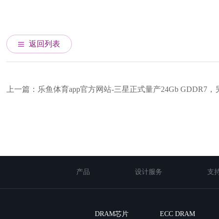
返回列表
上一篇：乐鱼体育app官方网站-三星正式量产24Gb GDDR
产品
设计服务
支
DRAM芯片
ECC DRAM