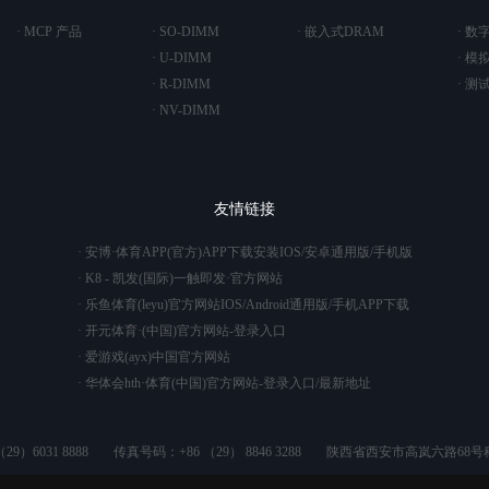
· MCP 产品
· SO-DIMM
· 嵌入式DRAM
· 数
· U-DIMM
· 模
· R-DIMM
· 测
· NV-DIMM
友情链接
· 安博·体育APP(官方)APP下载安装IOS/安卓通用版/手机版
· K8 - 凯发(国际)一触即发·官方网站
· 乐鱼体育(leyu)官方网站IOS/Android通用版/手机APP下载
· 开元体育·(中国)官方网站-登录入口
· 爱游戏(ayx)中国官方网站
· 华体会hth·体育(中国)官方网站-登录入口/最新地址
9）6031 8888
传真号码：+86 （29） 8846 3288
陕西省西安市高岚六路68号