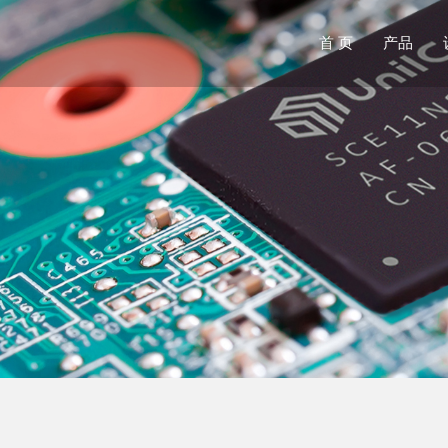
首 页
产品