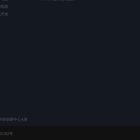
拟电路
试开发
科技创新中心A座
01302号