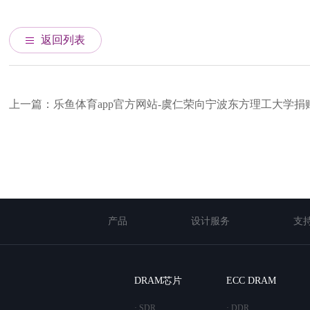
返回列表
上一篇：乐鱼体育app官方网站-虞仁荣向宁波东方理工大学捐
产品
设计服务
支
DRAM芯片
ECC DRAM
· SDR
· DDR