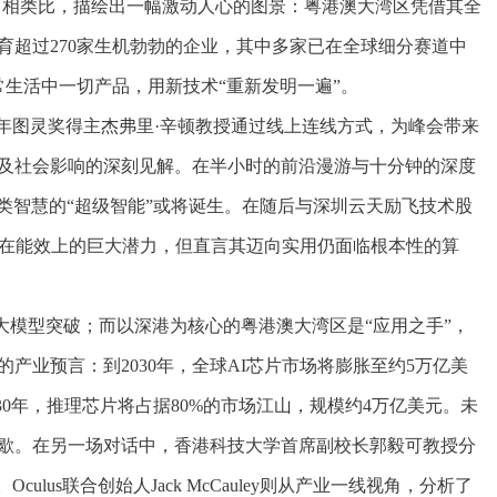
ES）相类比，描绘出一幅激动人心的图景：粤港澳大湾区凭借其全
超过270家生机勃勃的企业，其中多家已在全球细分赛道中
常生活中一切产品，用新技术“重新发明一遍”。
18年图灵奖得主杰弗里·辛顿教授通过线上连线方式，为峰会带来
向及社会影响的深刻见解。在半小时的前沿漫游与十分钟的深度
人类智慧的“超级智能”或将诞生。在随后与深圳云天励飞技术股
其在能效上的巨大潜力，但直言其迈向实用仍面临根本性的算
大模型突破；而以深港为核心的粤港澳大湾区是“应用之手”，
业预言：到2030年，全球AI芯片市场将膨胀至约5万亿美
30年，推理芯片将占据80%的市场江山，规模约4万亿美元。未
歇。在另一场对话中，香港科技大学首席副校长郭毅可教授分
us联合创始人Jack McCauley则从产业一线视角，分析了