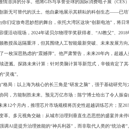
来了激情澎湃的分享。他将GIS与享誉全球的国际消费电子展（C
创新无可替代的沃土。他自豪地展示其耕耘的科创生态——已培育
为你们绽放奇思妙想的舞台，依托大湾区这块“创新电池”，将日
缓活动现场，2024年诺贝尔物理学奖获得者、“AI教父”、20
。辛顿教授虽远隔重洋，但其围绕人工智能最新突破、未来发展方
了一枚深思熟虑的“震撼弹”。他严肃警告，未来20年内，超越
持续迸溅。探路未来计算：针对类脑计算等新范式，辛顿肯定了
“灵魂”。
”格局：以上海为核心的长三角是“研发之脑”，强于基础研究与
同，方能制胜未来。预见万亿市场：陈宁博士给出了令人振奋的产
，未来12个月内，推理芯片市场规模将历史性超越训练芯片；至20
变革。多元视角交融：从城市治理到垂直生态思想的盛宴并未停
I是提升治理效能的“神兵利器”，而非取代人类的“统治者”。Ocul