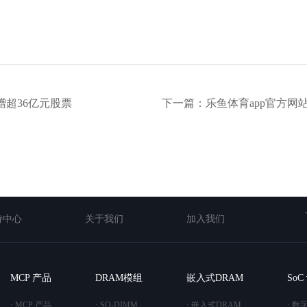
赠超36亿元股票
下一篇：乐鱼体育app官方网
持中心
关于我们
加入我们
MCP 产品
DRAM模组
嵌入式DRAM
So
· MCP 产品
· SO-DIMM
· 嵌入式DRAM
· 数