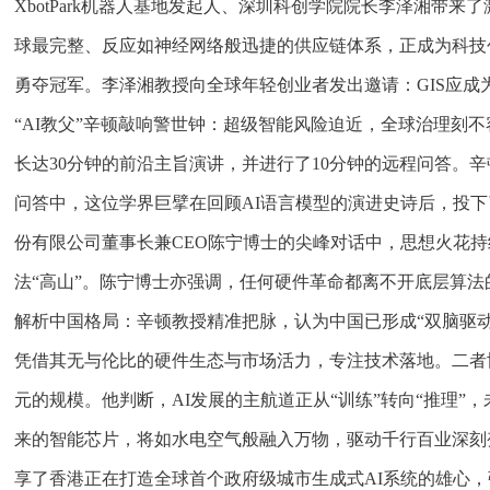
XbotPark机器人基地发起人、深圳科创学院院长李泽湘带
球最完整、反应如神经网络般迅捷的供应链体系，正成为科技
勇夺冠军。李泽湘教授向全球年轻创业者发出邀请：GIS应成
“AI教父”辛顿敲响警世钟：超级智能风险迫近，全球治理刻不容
长达30分钟的前沿主旨演讲，并进行了10分钟的远程问答
问答中，这位学界巨擘在回顾AI语言模型的演进史诗后，投下
份有限公司董事长兼CEO陈宁博士的尖峰对话中，思想火花
法“高山”。陈宁博士亦强调，任何硬件革命都离不开底层算法的
解析中国格局：辛顿教授精准把脉，认为中国已形成“双脑驱动
凭借其无与伦比的硬件生态与市场活力，专注技术落地。二者协
元的规模。他判断，AI发展的主航道正从“训练”转向“推理”
来的智能芯片，将如水电空气般融入万物，驱动千行百业深刻
享了香港正在打造全球首个政府级城市生成式AI系统的雄心，强调A