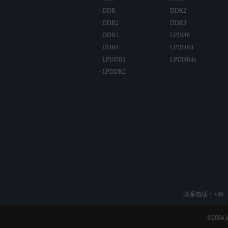
· DDR
· DDR2
· DDR2
· DDR3
· DDR3
· LPDDR
· DDR4
· LPDDR4
· LPDDR1
· LPDDR4x
· LPDDR2
联系电话：+86 （2
©200