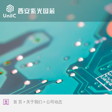
首 页
关于我们
公司动态
>
>