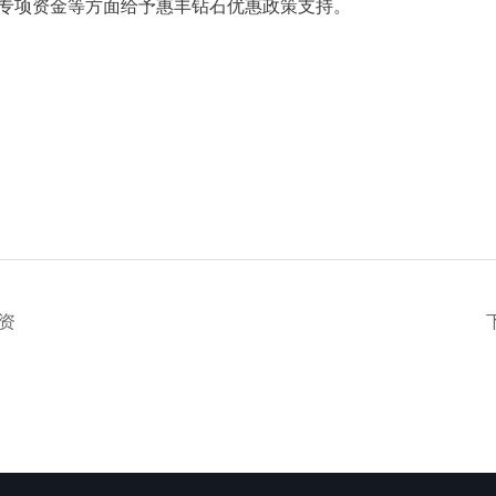
专项资金等方面给予惠丰钻石优惠政策支持。
资