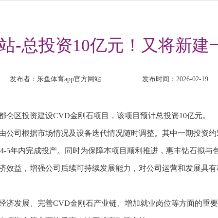
网站-总投资10亿元！又将新建
发布者：乐鱼体育app官方网站
发布时间：2026-02-19
都仑区投资建设CVD金刚石项目，该项目预计总投资10亿元。
公司根据市场情况及设备迭代情况随时调整。其中一期投资约5亿
4-5年内完成投产。同时为保障本项目顺利推进，惠丰钻石拟与
济效益，增强公司后续可持续发展能力，对公司运营和发展具有
经济发展、完善CVD金刚石产业链、增加就业岗位等方面的重