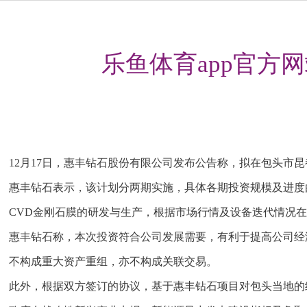
乐鱼体育app官方
12月17日，惠丰钻石股份有限公司发布公告称，拟在包头市昆
惠丰钻石表示，该计划分两期实施，具体各期投资规模及进度由
CVD金刚石膜的研发与生产，根据市场行情及设备迭代情况在
惠丰钻石称，本次投资符合公司发展需要，有利于提高公司经
不构成重大资产重组，亦不构成关联交易。
此外，根据双方签订的协议，基于惠丰钻石项目对包头当地的