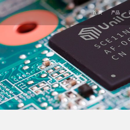
首 页
产品