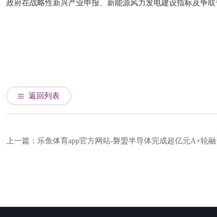
政府在战略性新兴产业申报、新能源风力发电建设指标及争取
返回列表
上一篇：乐鱼体育app官方网站-磐盟半导体完成超亿元A+轮融