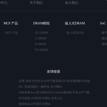
持中心
关于我们
加入我们
MCP 产品
DRAM模组
嵌入式DRAM
So
· MCP 产品
· SO-DIMM
· 嵌入式DRAM
· 数
· U-DIMM
· 模
· R-DIMM
· 测
· NV-DIMM
友情链接
· 安博·体育APP(官方)APP下载安装IOS/安卓通用版/手机版
· K8 - 凯发(国际)一触即发·官方网站
· 乐鱼体育(leyu)官方网站IOS/Android通用版/手机APP下载
· 开元体育·(中国)官方网站-登录入口
· 爱游戏(ayx)中国官方网站