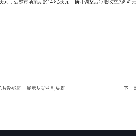
元，远超市场预期的143亿美元；预计调整后每股收益为8.42美
及芯片路线图：展示从架构到集群
下一