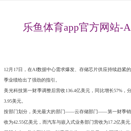
乐鱼体育app官方网站-
12月17日，在AI数据中心需求爆发、存储芯片供应持续趋紧
季业绩给出了强劲的指引。
美光科技第一财季调整后营收136.4亿美元，同比增长57%，分
3.95美元。
按部门划分，美光最大的部门——云存储部门——第一财季销售
收为42.55亿美元，而汽车与嵌入式业务部门营收为17.2亿美元