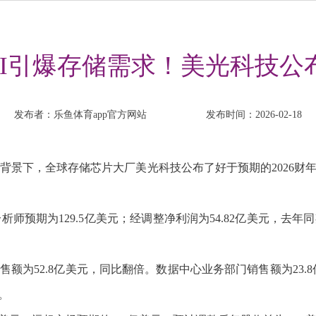
AI引爆存储需求！美光科技公
发布者：乐鱼体育app官方网站
发布时间：2026-02-18
的背景下，全球存储芯片大厂美光科技公布了好于预期的2026财
析师预期为129.5亿美元；经调整净利润为54.82亿美元，去年同
额为52.8亿美元，同比翻倍。数据中心业务部门销售额为23.
。