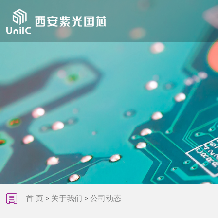
首 页
关于我们
公司动态
>
>