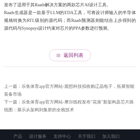
发布了适用于其Raads解决方案的两款芯片AI设计工具。
Raads生成器是一款基于LLM的EDA工具，可将设计师输入的半导体
规格转换为RTL级别的源代码；而Raads预测器则能结合上步得到的
源代码与Synopsys设计约束对芯片的PPA参数进行预测。
返回列表
上一篇：乐鱼体育app官方网站-观想科技拟收购辽晶电子，拓展智能
装备市场
下一篇：乐鱼体育app官方网站-摩尔线程发布“花港”新架构及芯片路
线图：展示从架构到集群的全栈技术
产品
设计服务
支持中心
关于我们
加入我们