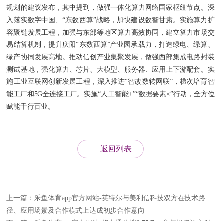
规划的建议发布，其中提到，做强一体化算力网络国家枢纽节点。深
入落实数字中国、“东数西算”战略，加快建设数智甘肃。实施算力扩
容聚链发展工程，加强与东部等地区算力高效协同，建立算力市场交
易结算机制，提升庆阳“东数西算”产业园承载力，打造绿电、绿算、
绿产协同发展高地。推动信创产业集聚发展，做强西部集成电路封装
测试基地，强化算力、芯片、大模型、服务器、应用上下游配套。实
施工业互联网创新发展工程，深入推进“智改数转网联”，梯次培育智
能工厂和5G全连接工厂。实施“人工智能+”“数据要素×”行动，全方位
赋能千行百业。
返回列表
上一篇：乐鱼体育app官方网站-英特尔与美利信科技双方在技术路
径、应用场景及合作模式上达成初步合作意向