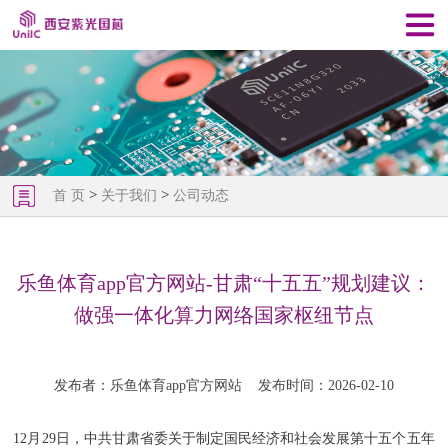
>
>
首 页
关于我们
公司动态
乐鱼体育app官方网站-甘肃“十五五”规划建议：
做强一体化算力网络国家枢纽节点
发布者：乐鱼体育app官方网站
发布时间：2026-02-10
12月29日，中共甘肃省委关于制定国民经济和社会发展第十五个五年