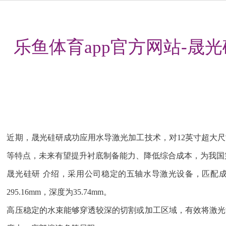
乐鱼体育app官方网站-晟
近期，晟光硅研成功应用水导激光加工技术，对12英寸超大
等特点，未来有望提升衬底制备能力、降低综合成本，为我国
晟光硅研 介绍，采用公司稳定的五轴水导激光设备，匹配
295.16mm，深度为35.74mm。
高压稳定的水束能够穿透较深的切割或加工区域，有效将激光