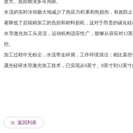
度大、底部熔渣多等局限。
水流的实时冷却极大地减少了热应力积累和热损伤，有效防止
著降低了后续精加工的负担和材料损耗，这对于昂贵的碳化硅
水导激光加工头灵活，运动机构适应性广，能够从容应对12
控。
加工过程中无粉尘，水流带走碎屑，工作环境清洁；相比某些
晟光硅研水导激光加工技术，已实现从6英寸、8英寸到12英
返回列表