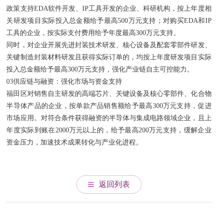
政策支持EDA软件开发、IP工具开发的企业、科研机构，按上年度相
关研发项目实际投入总金额给予最高500万元支持；对购买EDA和IP
工具的企业，按实际支付费用给予年度最高300万元支持。
同时，对企业开展先进封装技术研发、核心设备及配套零部件研发、
关键制造封装材料研发且获得实际订单的，均按上年度研发项目实际
投入总金额给予最高300万元支持，强化产业链自主可控能力。
03供应链与融资：强化市场与资金支持
福田区对销售自主研发的高端芯片、关键设备及核心零部件、化合物
半导体产品的企业，按单款产品销售额给予最高300万元支持，促进
市场应用。对符合条件获得融资的半导体与集成电路领域企业，且上
年度实际到账在2000万元以上的，给予最高200万元支持，缓解企业
资金压力，加速技术成果转化与产业化进程。
返回列表