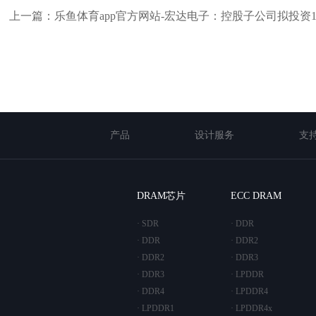
上一篇：乐鱼体育app官方网站-宏达电子：控股子公司拟投资
测基地项目
产品
设计服务
支
DRAM芯片
ECC DRAM
· SDR
· DDR
· DDR
· DDR2
· DDR2
· DDR3
· DDR3
· LPDDR
· DDR4
· LPDDR4
· LPDDR1
· LPDDR4x