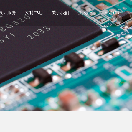
设计服务
支持中心
关于我们
加入我们
EN/
CN