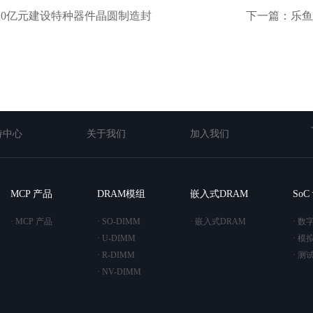
10亿元建设特种器件晶圆制造封
下一篇：乐鱼体
持中心
关于我们
加入我们
MCP 产品
DRAM模组
嵌入式DRAM
So
· MCP 产品
· SO-DIMM
· 嵌入式DRAM
· 数
· U-DIMM
· 模
· R-DIMM
· 测
· NV-DIMM