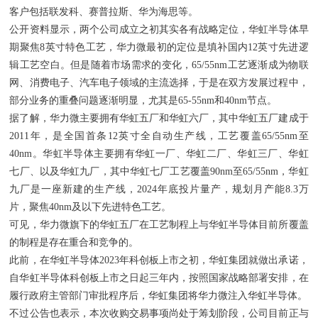
客户包括联发科、赛普拉斯、华为海思等。
公开资料显示，两个公司成立之初其实各有战略定位，华虹半导体早
期聚焦8英寸特色工艺，华力微最初的定位是填补国内12英寸先进逻
辑工艺空白。但是随着市场需求的变化，65/55nm工艺逐渐成为物联
网、消费电子、汽车电子领域的主流选择，于是在双方发展过程中，
部分业务的重叠问题逐渐明显，尤其是65-55nm和40nm节点。
据了解，华力微主要拥有华虹五厂和华虹六厂，其中华虹五厂建成于
2011年，是全国首条12英寸全自动生产线，工艺覆盖65/55nm至
40nm。华虹半导体主要拥有华虹一厂、华虹二厂、华虹三厂、华虹
七厂、以及华虹九厂，其中华虹七厂工艺覆盖90nm至65/55nm，华虹
九厂是一座新建的生产线，2024年底投片量产，规划月产能8.3万
片，聚焦40nm及以下先进特色工艺。
可见，华力微旗下的华虹五厂在工艺制程上与华虹半导体目前所覆盖
的制程是存在重合和竞争的。
此前，在华虹半导体2023年科创板上市之初，华虹集团就做出承诺，
自华虹半导体科创板上市之日起三年内，按照国家战略部署安排，在
履行政府主管部门审批程序后，华虹集团将华力微注入华虹半导体。
不过公告也表示，本次收购交易事项尚处于筹划阶段，公司目前正与