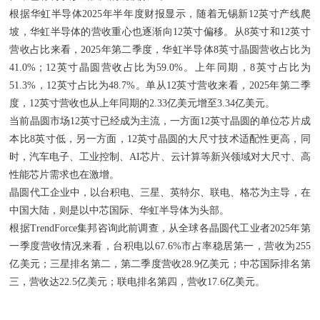
根据华虹半导体2025年半年度财报显示，随着无锡新12英寸产线爬
坡，华虹半导体的营收重心也逐渐向12英寸偏移。从8英寸和12英寸
营收占比来看，2025年第二季度，华虹半导体8英寸晶圆营收占比为
41.0%；12英寸晶圆营收占比为59.0%。上年同期，8英寸占比为
51.3%，12英寸占比为48.7%。单从12英寸营收来看，2025年第二季
度，12英寸营收也从上年同期的2.33亿美元增至3.34亿美元。
当前晶圆市场12英寸已经成为主流，一方面12英寸晶圆的单位芯片成
本比8英寸低，另一方面，12英寸晶圆的大尺寸技术适配性更高，同
时，汽车电子、工业控制、AI芯片、云计算等新兴领域对大尺寸、高
性能芯片需求也在激增。
晶圆代工企业中，以台积电、三星、英特尔、联电、格芯为主导，在
中国大陆，则是以中芯国际、华虹半导体为头部。
根据TrendForce集邦咨询此前调查，从全球各晶圆代工业者2025年第
一季度营收情况来看，台积电以67.6%市占率稳居第一，营收为255
亿美元；三星排名第二，第二季度营收28.9亿美元；中芯国际排名第
三，营收达22.5亿美元；联电排名第四，营收17.6亿美元。