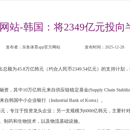
方网站-韩国：将2349亿元投
发布者：乐鱼体育app官方网站
发布时间：2025-12-28
总额为45.8万亿韩元（约合人民币2349.54亿元）的支持
亿韩元来自供应链稳定基金(Supply Chain Stabilization
国中小企业银行（Industrial Bank of Korea）。
韩元，专注于投资龙头企业；另一支规模为6000亿韩元，主要
、制药和生物技术，以及物流基础设施。