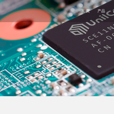
首 页
产品