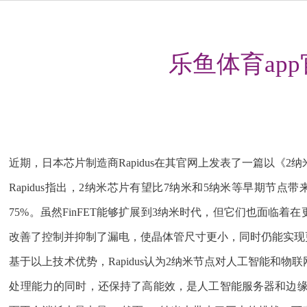
乐鱼体育ap
近期，日本芯片制造商Rapidus在其官网上发表了一篇以《2纳
Rapidus指出，2纳米芯片有望比7纳米和5纳米等早期节点
75%。虽然FinFET能够扩展到3纳米时代，但它们也面
改善了控制并抑制了漏电，使晶体管尺寸更小，同时仍能实现更高
基于以上技术优势，Rapidus认为2纳米节点对人工智能
处理能力的同时，还保持了高能效，是人工智能服务器和边缘