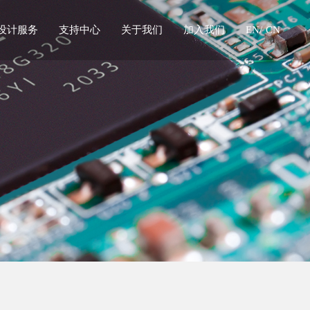
设计服务
支持中心
关于我们
加入我们
EN/
CN