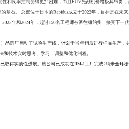
可变性和良率控制变得更加困难，而且EUV光刻机价格极其昂贵
石。 总部位于日本的Rapidus成立于2022年，目标是在未
进。2023年和2024年，超过150名工程师被派往纽约州，接
IM-1）晶圆厂启动了试验生产线，计划于当年稍后进行样品生产，并计划
法和技术实时思考、学习、调整和优化制程。
进上已取得实质性进展。该公司已成功在IIM-1工厂完成2纳米