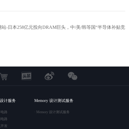
站-日本258亿元投向DRAM巨头，中/美/韩等国“半导体补贴竞
赛”白热化！
C 设计服务
Memory 设计测试服务
字电路
· Memory 设计测试服务
拟电路
试开发