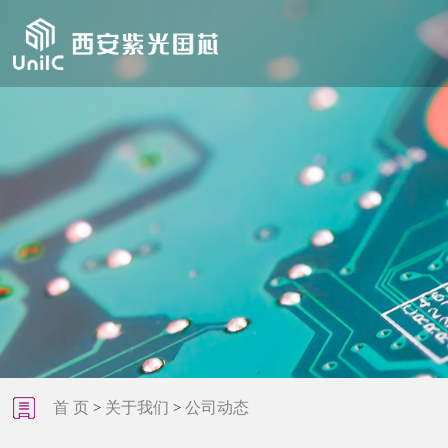
首 页
关于我们
公司动态
>
>