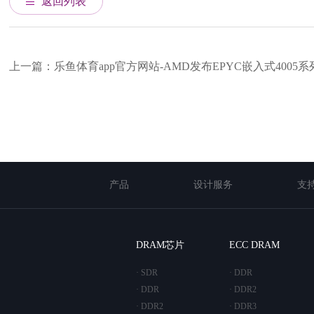
返回列表
上一篇：乐鱼体育app官方网站-AMD发布EPYC嵌入式4005
产品
设计服务
支
DRAM芯片
ECC DRAM
· SDR
· DDR
· DDR
· DDR2
· DDR2
· DDR3