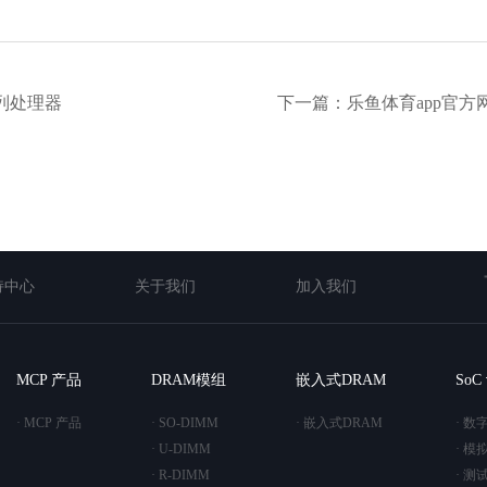
系列处理器
下一篇：乐鱼体育app官方网
持中心
关于我们
加入我们
MCP 产品
DRAM模组
嵌入式DRAM
So
· MCP 产品
· SO-DIMM
· 嵌入式DRAM
· 数
· U-DIMM
· 模
· R-DIMM
· 测