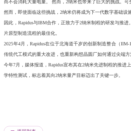
而不会消耗大量电量。 然而，2纳米也带来了巨大的挑战。
然而，即使面临这些挑战，2纳米仍将成为下一代数字基础设施的基
因此，Rapidus与IBM合作，正致力于2纳米制程的研发与推
片原型制造流程的最佳化。
2025年4月，Rapidus在位于北海道千岁的创新制造整合（I
传统代工模式的重大改进，也重新构想晶圆厂如何通过尖端方
今年7月，媒体报道，Rapidus宣布其在2纳米先进制程的推
学特性测试，标志着其向2纳米量产目标迈出了关键一步。