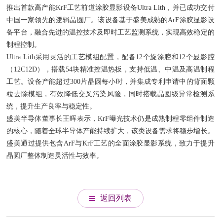
推出首款高产能KrF工艺前道涂胶显影设备Ultra Lith，并已成功交付
中国一家领先的逻辑晶圆厂。该设备基于盛美成熟的ArF涂胶显影设
备平台，融合先进的温控技术及即时工艺监测系统，实现高效稳定的
制程控制。
Ultra Lith采用灵活的工艺模组配置，配备12个旋涂腔和12个显影腔
（12C12D），搭载54块精准控温热板，支持低温、中温及高温制程
工艺。设备产能超过300片晶圆每小时，并集成专利申请中的背面颗
粒去除模组，有效降低交叉污染风险，同时搭载晶圆级异常检测系
统，提升生产良率与稳定性。
盛美半导体董事长王晖表示，KrF曝光技术仍是成熟制程零组件制造
的核心，随着全球半导体产能持续扩大，该类设备需求将稳步增长。
盛美通过提供包含ArF与KrF工艺的全面涂胶显影系统，致力于提升
晶圆厂整体制造灵活性与效率。
返回列表