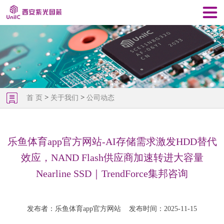
>
>
首 页
关于我们
公司动态
乐鱼体育app官方网站-AI存储需求激发HDD替代
效应，NAND Flash供应商加速转进大容量
Nearline SSD｜TrendForce集邦咨询
发布者：乐鱼体育app官方网站
发布时间：2025-11-15